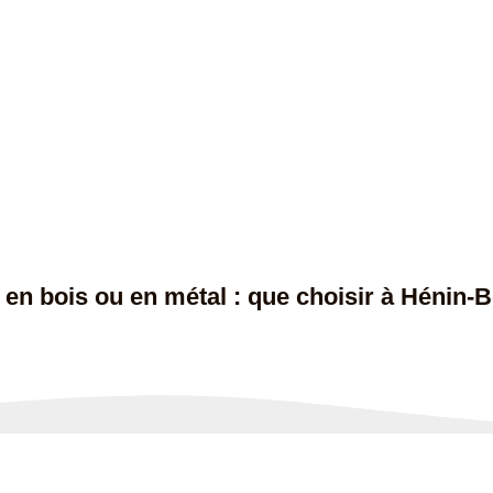
Services
Réalisations
Zone D’intervention
Cont
en bois ou en métal : que choisir à Hénin