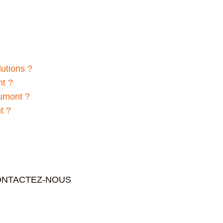
utions ?
nt ?
aumont ?
t ?
NTACTEZ-NOUS
Couverture CL