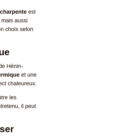
charpente
est
 mais aussi
on choix selon
que
 de Hénin-
hermique
et une
pect chaleureux.
tre les
tretenu, il peut
oser