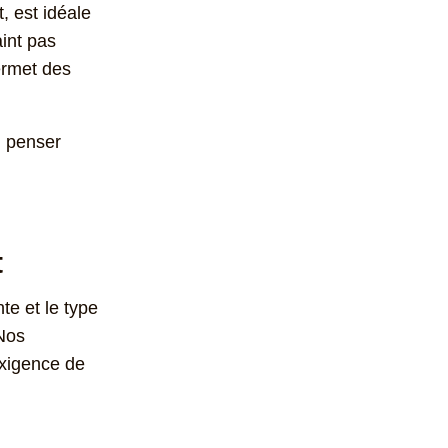
, est idéale
aint pas
ermet des
n penser
t
te et le type
Nos
exigence de