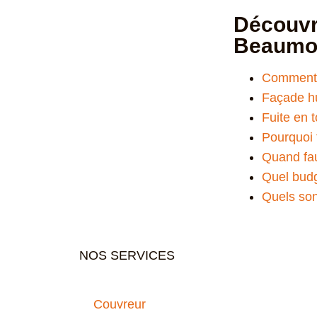
Découvre
Beaumo
Comment b
Façade hu
Fuite en t
Pourquoi 
Quand fau
Quel budg
Quels son
NOS SERVICES
Couvreur